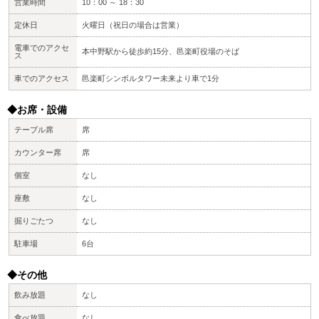
営業時間
10：00 ～ 18：30
定休日
火曜日（祝日の場合は営業）
電車でのアクセ
本中野駅から徒歩約15分、邑楽町役場のそば
ス
車でのアクセス
邑楽町シンボルタワー未来より車で1分
◆お席・設備
テーブル席
席
カウンター席
席
個室
なし
座敷
なし
掘りごたつ
なし
駐車場
6台
◆その他
飲み放題
なし
食べ放題
なし