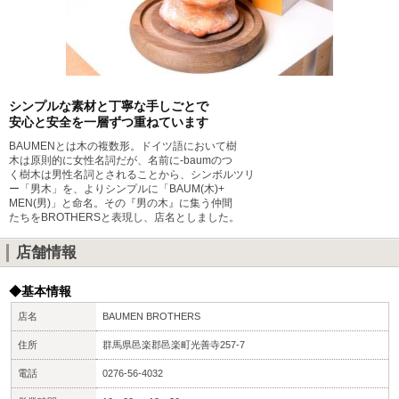
シンプルな素材と丁寧な手しごとで
安心と安全を一層ずつ重ねています
BAUMENとは木の複数形。ドイツ語において樹
木は原則的に女性名詞だが、名前に-baumのつ
く樹木は男性名詞とされることから、シンボルツリ
ー「男木」を、よりシンプルに「BAUM(木)+
MEN(男)」と命名。その『男の木』に集う仲間
たちをBROTHERSと表現し、店名としました。
店舗情報
◆基本情報
店名
BAUMEN BROTHERS
住所
群馬県邑楽郡邑楽町光善寺257-7
電話
0276-56-4032