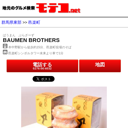
群馬県東部
>>
邑楽町
ばうまん ぶらざーず
BAUMEN BROTHERS
本中野駅から徒歩約15分、邑楽町役場のそば
邑楽町シンボルタワー未来より車で1分
電話する
地図
0276-56-4032