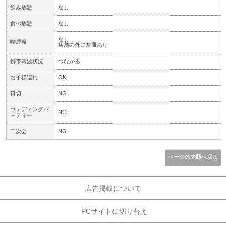
飲み放題
なし
食べ放題
なし
なし
喫煙席
店舗の外に灰皿あり
携帯電波状況
つながる
お子様連れ
OK
貸切
NG
ウェディングパ
NG
ーティー
二次会
NG
ページの先頭へ戻る
広告掲載について
PCサイトに切り替え