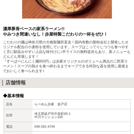
濃厚豚骨ベースの家系ラーメン!!
やみつき間違いなし！歩屋特製こだわりの一杯をぜひ！
こだわりの麺は神奈川県の大橋製麺所直送！国内有数の製粉会社と開発したオ
リジナル配合の小麦粉を使用しています。スープはこってりしつつも食べやす
く舌に馴染みやすい上品な味付けに♪半ライスの無料提供もあり、新メニューも
どんどん登場します！
『すーぱーにんにく麺950円』は歩家オリジナルのボリューム満点の二郎系ラ
ーメン！スープの熱さを食べ終わるまでキープできる特別な器を使用し最後ま
でおいしく食べられます♪
店舗情報
◆基本情報
店名
らーめん歩家 坂戸店
埼玉県坂戸市中富町65-1
住所
中川マンション105
電話
049-281-4744