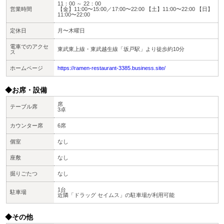
11：00 ～ 22：00
営業時間
【金】11:00〜15:00／17:00〜22:00 【土】11:00〜22:00 【日】
11:00〜22:00
定休日
月〜木曜日
電車でのアクセ
東武東上線・東武越生線「坂戸駅」より徒歩約10分
ス
ホームページ
https://ramen-restaurant-3385.business.site/
◆お席・設備
席
テーブル席
3卓
カウンター席
6席
個室
なし
座敷
なし
掘りごたつ
なし
1台
駐車場
近隣「ドラッグ セイムス」の駐車場が利用可能
◆その他