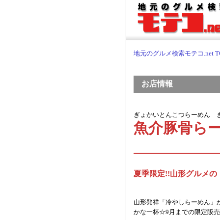
地元のグルメ検索モテコ.net T
お店情報
ぎょかいとんこつらーめん 
魚介豚骨らー
夏季限定!!山形グルメ
山形発祥「冷やしらーめん」が
かな一杯☆9月までの限定販