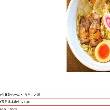
魚介豚骨らーめん きたもと屋
埼玉県北本市中央4-36
48-598-6559