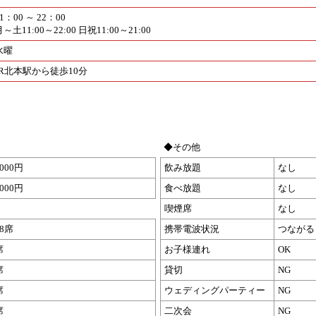
1：00 ～ 22：00
～土11:00～22:00 日祝11:00～21:00
水曜
JR北本駅から徒歩10分
◆その他
1000円
飲み放題
なし
1000円
食べ放題
なし
喫煙席
なし
28席
携帯電波状況
つながる
席
お子様連れ
OK
席
貸切
NG
席
ウェディングパーティー
NG
席
二次会
NG