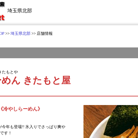
埼玉県北部
OP
>>
埼玉県北部
>> 店舗情報
きたもとや
めん きたもと屋
の《冷やしらーめん》
今年も登場!! 氷入りでさっぱり爽や
売です！