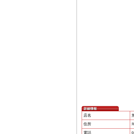
店名
住所
電話
0