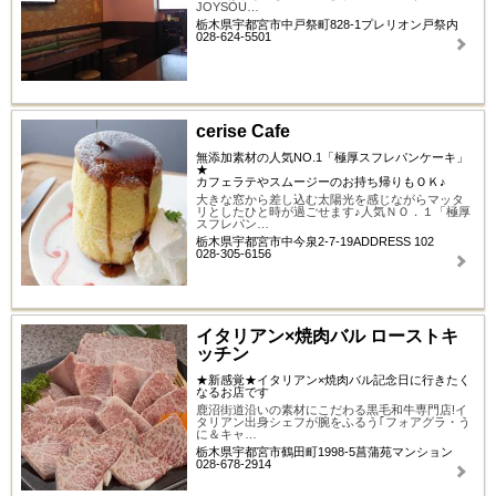
JOYSOU…
栃木県宇都宮市中戸祭町828-1プレリオン戸祭内
028-624-5501
cerise Cafe
無添加素材の人気NO.1「極厚スフレパンケーキ」
★
カフェラテやスムージーのお持ち帰りもＯＫ♪
大きな窓から差し込む太陽光を感じながらマッタ
リとしたひと時が過ごせます♪人気ＮＯ．１「極厚
スフレパン…
栃木県宇都宮市中今泉2-7-19ADDRESS 102
028-305-6156
イタリアン×焼肉バル ローストキ
ッチン
★新感覚★イタリアン×焼肉バル記念日に行きたく
なるお店です
鹿沼街道沿いの素材にこだわる黒毛和牛専門店!イ
タリアン出身シェフが腕をふるう｢フォアグラ・う
に＆キャ…
栃木県宇都宮市鶴田町1998-5菖蒲苑マンション
028-678-2914