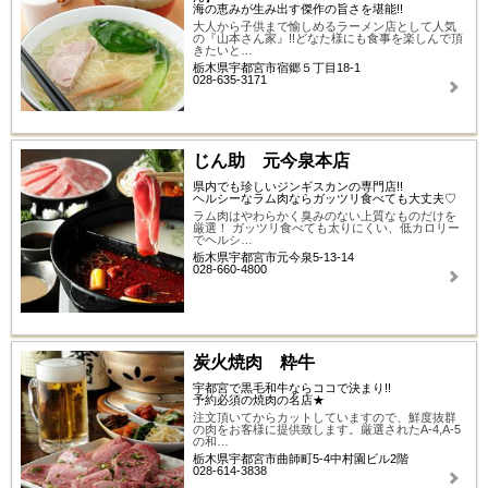
海の恵みが生み出す傑作の旨さを堪能!!
大人から子供まで愉しめるラーメン店として人気
の『山本さん家』!!どなた様にも食事を楽しんで頂
きたいと…
栃木県宇都宮市宿郷５丁目18-1
028-635-3171
じん助 元今泉本店
県内でも珍しいジンギスカンの専門店!!
ヘルシーなラム肉ならガッツリ食べても大丈夫♡
ラム肉はやわらかく臭みのない上質なものだけを
厳選！ ガッツリ食べても太りにくい、低カロリー
でヘルシ…
栃木県宇都宮市元今泉5-13-14
028-660-4800
炭火焼肉 粋牛
宇都宮で黒毛和牛ならココで決まり!!
予約必須の焼肉の名店★
注文頂いてからカットしていますので、鮮度抜群
の肉をお客様に提供致します。厳選されたA-4,A-5
の和…
栃木県宇都宮市曲師町5-4中村園ビル2階
028-614-3838