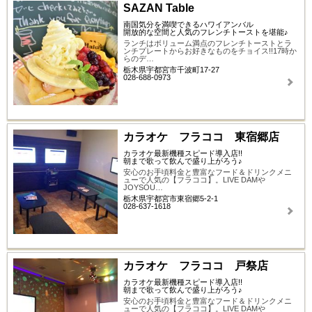
SAZAN Table
南国気分を満喫できるハワイアンバル
開放的な空間と人気のフレンチトーストを堪能♪
ランチはボリューム満点のフレンチトーストとラ
ンチプレートからお好きなものをチョイス!!17時か
らのデ…
栃木県宇都宮市千波町17-27
028-688-0973
カラオケ フラココ 東宿郷店
カラオケ最新機種スピード導入店!!
朝まで歌って飲んで盛り上がろう♪
安心のお手頃料金と豊富なフード＆ドリンクメニ
ューで人気の【フラココ】。LIVE DAMや
JOYSOU…
栃木県宇都宮市東宿郷5-2-1
028-637-1618
カラオケ フラココ 戸祭店
カラオケ最新機種スピード導入店!!
朝まで歌って飲んで盛り上がろう♪
安心のお手頃料金と豊富なフード＆ドリンクメニ
ューで人気の【フラココ】。LIVE DAMや