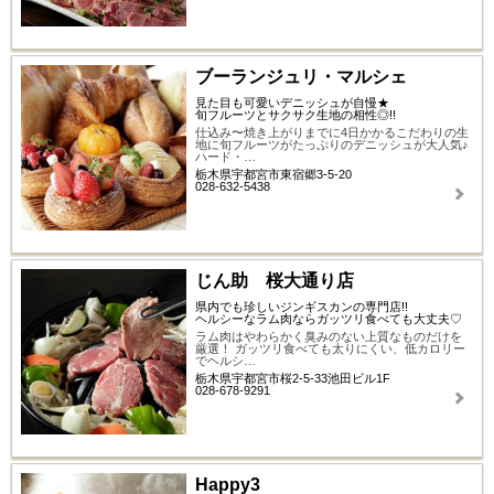
ブーランジュリ・マルシェ
見た目も可愛いデニッシュが自慢★
旬フルーツとサクサク生地の相性◎!!
仕込み〜焼き上がりまでに4日かかるこだわりの生
地に旬フルーツがたっぷりのデニッシュが大人気♪
ハード・…
栃木県宇都宮市東宿郷3-5-20
028-632-5438
じん助 桜大通り店
県内でも珍しいジンギスカンの専門店!!
ヘルシーなラム肉ならガッツリ食べても大丈夫♡
ラム肉はやわらかく臭みのない上質なものだけを
厳選！ ガッツリ食べても太りにくい、低カロリー
でヘルシ…
栃木県宇都宮市桜2-5-33池田ビル1F
028-678-9291
Happy3