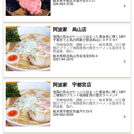
栃木県宇都宮市泉が丘5-1-17
028-663-3735
阿波家 烏山店
地鶏の旨みがたっぷり詰まった黄金色に輝く1杯!!
宇都宮で人気の阿家が那須烏山にＯＰＥＮ!!
「宮崎地頭鶏・讃岐コーチン・栃木軍鶏」の三種
類のブランド地鶏使用の贅沢ラーメンを提供する
阿波家。鶏の…
栃木県那須烏山市谷浅見930-4
0287-84-1670
阿波家 宇都宮店
地鶏の旨みがたっぷり詰まった黄金色に輝く1杯!!
三種類のブランド地鶏使用の贅沢ラーメン!!
「宮崎地頭鶏・讃岐コーチン・栃木軍鶏」の三種
類のブランド地鶏使用の贅沢ラーメンを提供する
阿波家。鶏の…
栃木県宇都宮市越戸3-15-5
028-662-0039