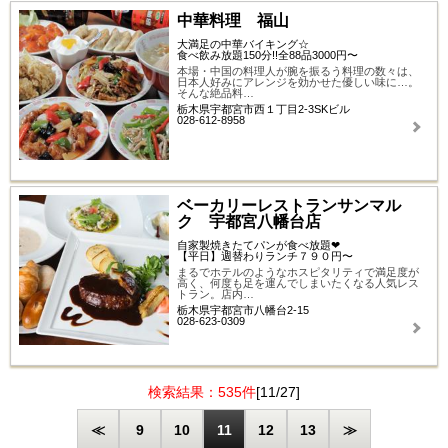
中華料理 福山
大満足の中華バイキング☆
食べ飲み放題150分!!全88品3000円〜
本場・中国の料理人が腕を振るう料理の数々は、
日本人好みにアレンジを効かせた優しい味に…。
そんな絶品料…
栃木県宇都宮市西１丁目2-3SKビル
028-612-8958
ベーカリーレストランサンマル
ク 宇都宮八幡台店
自家製焼きたてパンが食べ放題❤
【平日】週替わりランチ７９０円〜
まるでホテルのようなホスピタリティで満足度が
高く、何度も足を運んでしまいたくなる人気レス
トラン。店内…
栃木県宇都宮市八幡台2-15
028-623-0309
検索結果：535件
[11/27]
≪
9
10
11
12
13
≫