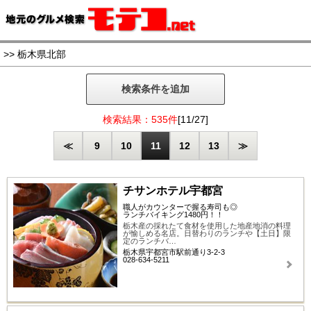
>> 栃木県北部
検索条件を追加
検索結果：535件
[11/27]
≪
9
10
11
12
13
≫
チサンホテル宇都宮
職人がカウンターで握る寿司も◎
ランチバイキング1480円！！
栃木産の採れたて食材を使用した地産地消の料理
が愉しめる名店。日替わりのランチや【土日】限
定のランチバ…
栃木県宇都宮市駅前通り3-2-3
028-634-5211