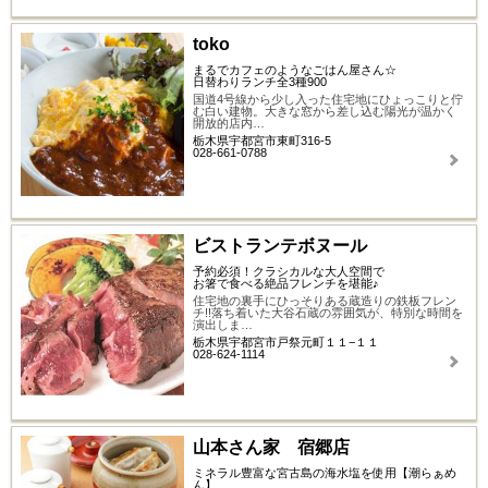
toko
まるでカフェのようなごはん屋さん☆
日替わりランチ全3種900
国道4号線から少し入った住宅地にひょっこりと佇
む白い建物。大きな窓から差し込む陽光が温かく
開放的店内…
栃木県宇都宮市東町316-5
028-661-0788
ビストランテボヌール
予約必須！クラシカルな大人空間で
お箸で食べる絶品フレンチを堪能♪
住宅地の裏手にひっそりある蔵造りの鉄板フレン
チ!!落ち着いた大谷石蔵の雰囲気が、特別な時間を
演出しま…
栃木県宇都宮市戸祭元町１１−１１
028-624-1114
山本さん家 宿郷店
ミネラル豊富な宮古島の海水塩を使用【潮らぁめ
ん】