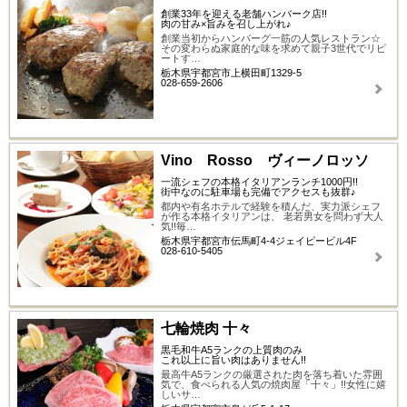
創業33年を迎える老舗ハンバーク店!!
肉の甘み×旨みを召し上がれ♪
創業当初からハンバーグ一筋の人気レストラン☆
その変わらぬ家庭的な味を求めて親子3世代でリピ
ートす…
栃木県宇都宮市上横田町1329-5
028-659-2606
Vino Rosso ヴィーノロッソ
一流シェフの本格イタリアンランチ1000円!!
街中なのに駐車場も完備でアクセスも抜群♪
都内や有名ホテルで経験を積んだ、実力派シェフ
が作る本格イタリアンは、 老若男女を問わず大人
気!!毎…
栃木県宇都宮市伝馬町4-4ジェイピービル4F
028-610-5405
七輪焼肉 十々
黒毛和牛A5ランクの上質肉のみ
これ以上に旨い肉はありません!!
最高牛A5ランクの厳選された肉を落ち着いた雰囲
気で、食べられる人気の焼肉屋「十々」!!女性に嬉
しいサ…