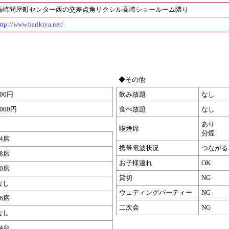
高崎問屋町センター西の交差点角リクシル高崎ショールーム隣り
ttp://www.barikiya.net/
◆その他
700円
飲み放題
なし
1000円
食べ放題
なし
あり
喫煙席
分煙
64席
携帯電波状況
つながる
28席
お子様連れ
OK
10席
貸切
NG
なし
ウェディングパーティー
NG
26席
二次会
NG
なし
24台