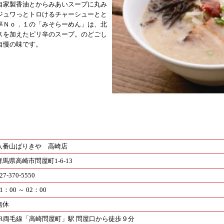
自家製香油とからみあいスープに丸み
ジュワっとトロけるチャーシューとと
率Ｎｏ．１の「みそらーめん」は、北
スを加えたピリ辛のスープ。のどごし
自慢の味です。
八番山ばりきや 高崎店
群馬県高崎市問屋町1-6-13
27-370-5550
1：00 ～ 02：00
無休
JR両毛線「高崎問屋町」駅 問屋口から徒歩９分