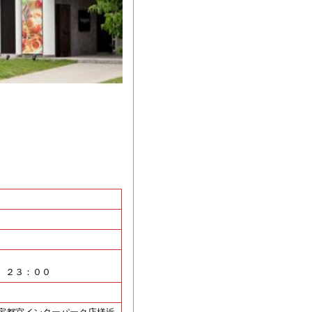
DS ２３：００