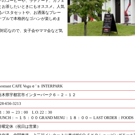
ドのコーヒーや、ラテアート、カフェ
とお茶したいときにもオススメ。人気
べるパスタセットや、お洒落なプレー
ナブルで本格的なゴハンが楽しめま
ら対応なので、女子会やママ会など気
estrant CAFE Voguｅ’ｓ INTERPARK
栃木県宇都宮市インターパーク６－２－１２
28-656-3213
1：30 ～ 23：00 L.O. 22：30
LUNCH：～１５：００ GRAND MENU：１８：００～ LAST ORDER：FOO
月曜定休（祝日は営業）