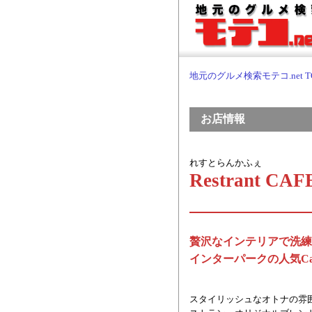
地元のグルメ検索モテコ.net T
お店情報
れすとらんかふぇ
Restrant CA
贅沢なインテリアで洗練
インターパークの人気Ca
スタイリッシュなオトナの雰