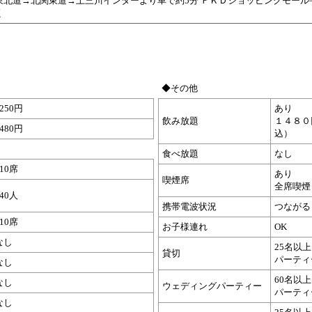
東北道→北関東道→上三川インターより車で約5分 ＦＫＤショッピングモール
く
◆その他
1250円
あり
飲み放題
１４８０
1480円
込）
食べ放題
なし
110席
あり
喫煙席
全席喫煙
140人
携帯電波状況
つながる
110席
お子様連れ
OK
なし
25名以上
貸切
パーティ
なし
60名以上
なし
ウェディングパーティー
パーティ
なし