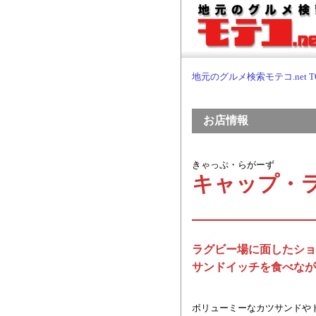
地元のグルメ検索モテコ.net T
お店情報
きゃっぷ・らがーず
キャップ・
ラグビー場に面したショ
サンドイッチを食べなが
ボリューミーなカツサンドや