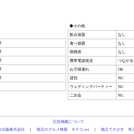
◆その他
飲み放題
なし
席
食べ放題
なし
席
喫煙席
なし
席
携帯電波状況
つながる
席
お子様連れ
OK
席
貸切
NG
ウェディングパーティー
NG
二次会
NG
広告掲載について
コ出版株式会社
｜
地元のグルメ検索 モテコ.net
｜
地元でさがす 求