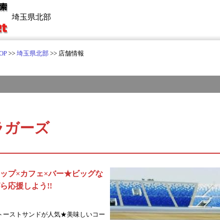
埼玉県北部
OP
>>
埼玉県北部
>> 店舗情報
ラガーズ
ップ×カフェ×バー★ビッグな
ら応援しよう!!
トーストサンドが人気★美味しいコー