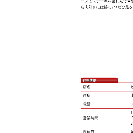
ースでステーキを楽しんで★
ら肉好きには嬉しい♪ぜひ足
店名
住所
電話
0
1
営業時間
[
2
定休日