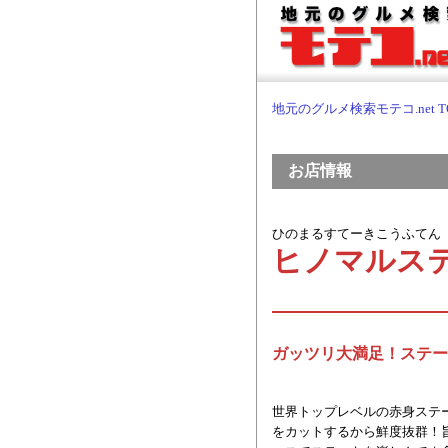
地元のグルメ検索モテコ.net T
お店情報
ひのまるすてーきこうふてん
ヒノマルス
ガッツリ大満足！ステー
世界トップレベルの赤身ステ
をカットするから鮮度抜群！