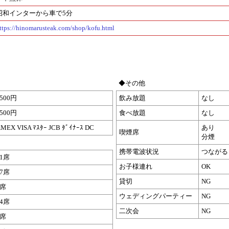
昭和インターから車で5分
ttps://hinomarusteak.com/shop/kofu.html
◆その他
1500円
飲み放題
なし
3500円
食べ放題
なし
MEX VISA ﾏｽﾀｰ JCB ﾀﾞｲﾅｰｽ DC
あり
喫煙席
分煙
携帯電波状況
つながる
61席
お子様連れ
OK
57席
貸切
NG
3席
ウェディングパーティー
NG
14席
二次会
NG
8席