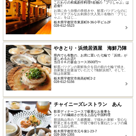
こだわりの和風創作料理!!名物の「ブリしゃぶ」は
必食!!
お酒に合う自慢の串焼きや、鮮度バツグンなのに
リーズナブルなお刺身が大人気☆名物の「ブリし
ゃぶ」をはじ…
栃木県宇都宮市東原町8-36小平ビル2F
028-612-5523
やきとり・浜焼居酒屋 海鮮乃陣
県内でも有数の、お席に置いた七輪で「浜焼」が
楽しめるお店!!
当日ＯＫの宴会コース3500円〜
鮮度バツグンの新鮮魚介を目の前の七輪で焼き、
自家製土佐醤油でいただく?海鮮浜焼?。そして、
味は自家製…
栃木県宇都宮市南高砂町2-2
028-612-5156
チャイニーズレストラン あん
飲茶ディナーコースで優雅なお食事を
シェフの繊細さが光る上品な中国料理
那須烏山市の「久郷農園」で採れた新鮮・安心な
野菜と米を使用。中国で修行を重ねたシェフの繊
細で上品な料…
栃木県宇都宮市元今泉1-23-7
028-306-1355