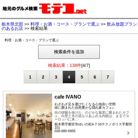
栃木県北部
>>
料理・お酒・コース・プランで選ぶ
>>
飲み放題プラン
のあるお店
>> 検索結果
料理・お酒・コース・プランで選ぶ
検索条件を追加
検索結果：138件
[4/7]
1
2
3
4
5
6
7
cafe IVANO
わざわざ足を運びたくなる心地良い空間
緑に囲まれた自然豊かな隠れ家カフェ♪
街の喧騒を抜けた、のどかな風景に囲まれたカフ
ェ。白壁と木の温もりあふれる内観は、まるでヨ
ーロッパに来…
栃木県宇都宮市ゆいの杜6-7-10テクノポリス宇都宮
101
028-680-6955