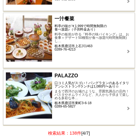
一汁餐菜
料亭の味が￥1,999で時間無制限の
食べ放題♪（子供料金あり）
料亭の板前が作る『料亭の味バイキング』は、お
食事＋デザート50種類が食べ放題!!(時間無制限)
し…
栃木県鹿沼市上石川1463
0289-76-4213
PALAZZO
口コミ人気がスゴい！パングラタンのあるイタリ
アンレストラン!!ランチは1,080円〜あり☆
まるで西洋のお城のような、雰囲気満点の店内！
パスタやオムライスなど、大人から子供まで楽し
める多彩な本…
栃木県鹿沼市東町3-6-18
0289-65-5827
検索結果：138件
[4/7]