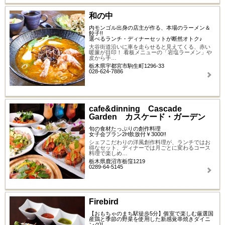
和の中
内モンゴル出身の店主が作る、本場のラーメン＆
餃子!!
選べるランチ・ディナーセットが断然オトク♪
大谷街道沿いに車を走らせると見えてくる、赤い
暖簾が目印！ 看板メニューの「岩塩ラーメン」や
皮から手…
栃木県宇都宮市駒生町1296-33
028-624-7886
cafe&dinning Cascade
Garden カスケード・ガーデン
旬の食材たっぷりの創作料理
女子会プラン2H飲放付￥3000!!
シェフこだわりの洋風創作料理が、ランチではお
得なセット、ディナーでは月ごとに変わるコース
料理で楽しめ…
栃木県鹿沼市栃窪1219
0289-64-5145
Firebird
【おもちゃのまち駅徒歩5分】個室で楽しむ厳選国
産鶏と季節の野菜を使用した新感覚串焼きダイニ
ング!!