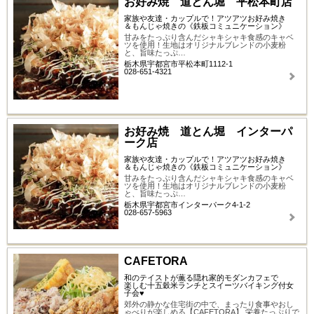
お好み焼 道とん堀 平松本町店
家族や友達・カップルで！アツアツお好み焼き
＆もんじゃ焼きの《鉄板コミュニケーション》
甘みをたっぷり含んだシャキシャキ食感のキャベ
ツを使用！生地はオリジナルブレンドの小麦粉
と、旨味たっぷ…
栃木県宇都宮市平松本町1112-1
028-651-4321
お好み焼 道とん堀 インターパ
ーク店
家族や友達・カップルで！アツアツお好み焼き
＆もんじゃ焼きの《鉄板コミュニケーション》
甘みをたっぷり含んだシャキシャキ食感のキャベ
ツを使用！生地はオリジナルブレンドの小麦粉
と、旨味たっぷ…
栃木県宇都宮市インターパーク4-1-2
028-657-5963
CAFETORA
和のテイストが薫る隠れ家的モダンカフェで
楽しむ十五穀米ランチとスイーツバイキング付女
子会♥
郊外の静かな住宅街の中で、まったり食事やおし
ゃべりが楽しめる【CAFETORA】 栄養たっぷりで