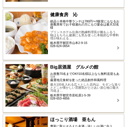
健康食房 沁
絶品☆本格中華ランチは780円〜!!個室にもなるお
座敷席有でお子様連れの方にも◎宴会は最大32名
様
プリンスホテル出身の熟練料理長が腕をふるう、
味はもちろん健康にも気を使った本格的な中華料
理が味わえる…
栃木県宇都宮市山本2-9-15
028-624-0654
Big居酒屋 グルメの館
お座敷70名までOK!!10名様以上なら無料送迎もあ
り!!
厳選地元食材を使った絶品創作和風料理
最大100名入れる広々とした店内は、モダンな造り
とどこか懐かしい雰囲気がとけあい居心地◎最大
70名ま…
栃木県宇都宮市若松原1-5-39
028-653-4856
ほっこり酒場 亜もん
豊富に取りそろえた名酒・珍しいお酒に合う、