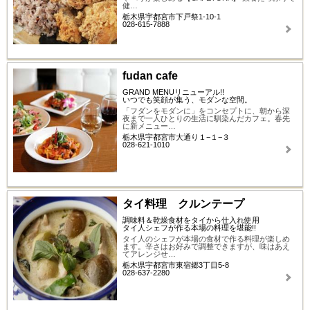
健…
栃木県宇都宮市下戸祭1-10-1
028-615-7888
fudan cafe
GRAND MENUリニューアル!!
いつでも笑顔が集う、モダンな空間。
「フダンをモダンに」をコンセプトに、朝から深
夜まで一人ひとりの生活に馴染んだカフェ。春先
に新メニュー…
栃木県宇都宮市大通り１−１−３
028-621-1010
タイ料理 クルンテープ
調味料＆乾燥食材をタイから仕入れ使用
タイ人シェフが作る本場の料理を堪能!!
タイ人のシェフが本場の食材で作る料理が楽しめ
ます。辛さはお好みで調整できますが、味はあえ
てアレンジせ…
栃木県宇都宮市東宿郷3丁目5-8
028-637-2280