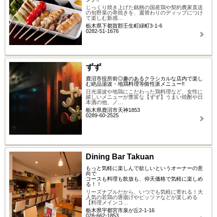
じっくり焼き上げた銘柄の国産鶏や契約農家直送
の旬野菜の串焼きを、週替わりのディップにつけ
て楽しむ新感…
栃木県下都賀郡壬生町緑町3-1-6
0282-51-1676
ずず
鹿沼市役所前◎趣のあるクラシカルな店内で楽し
む絶品湯波・地鶏料理等個性派メニュー!!
日光湯波や地鶏にこだわった鶏料理など、女性に
嬉しいメニューが豊富な【ずず】うまい焼酎や日
本酒の他、ノ…
栃木県鹿沼市天神1853
0289-60-2525
Dining Bar Takuan
もっと気軽に楽しんで欲しいというオーナーの意
向で
コースも料理も飲放も、仰天価格で気軽に楽しめ
る！！
リーズナブルだから、いつでも気軽に寄れる！大
人気の若鶏の唐揚げやピッツァなどが楽しめる
【料理メインコ…
栃木県宇都宮市泉が丘2-1-16
028-662-1853