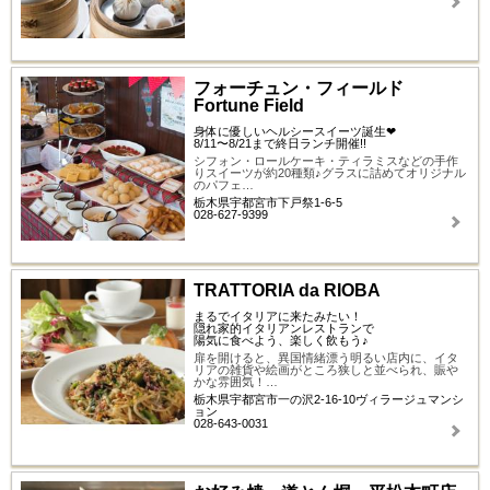
フォーチュン・フィールド
Fortune Field
身体に優しいヘルシースイーツ誕生❤
8/11〜8/21まで終日ランチ開催!!
シフォン・ロールケーキ・ティラミスなどの手作
りスイーツが約20種類♪グラスに詰めてオリジナル
のパフェ…
栃木県宇都宮市下戸祭1-6-5
028-627-9399
TRATTORIA da RIOBA
まるでイタリアに来たみたい！
隠れ家的イタリアンレストランで
陽気に食べよう、楽しく飲もう♪
扉を開けると、異国情緒漂う明るい店内に、イタ
リアの雑貨や絵画がところ狭しと並べられ、賑や
かな雰囲気！…
栃木県宇都宮市一の沢2-16-10ヴィラージュマンシ
ョン
028-643-0031