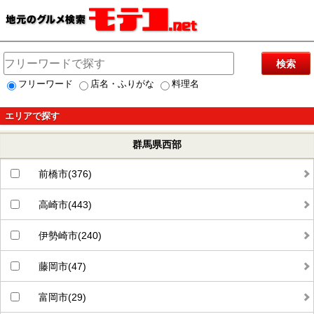
検索
フリーワード
店名・ふりがな
料理名
エリアで探す
群馬県西部
前橋市(376)
高崎市(443)
伊勢崎市(240)
藤岡市(47)
富岡市(29)