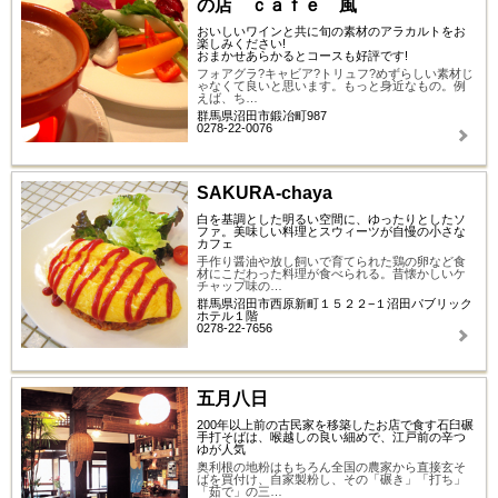
の店 ｃａｆｅ 風
おいしいワインと共に旬の素材のアラカルトをお
楽しみください!
おまかせあらかるとコースも好評です!
フォアグラ?キャビア?トリュフ?めずらしい素材じ
ゃなくて良いと思います。もっと身近なもの。例
えば、ち…
群馬県沼田市鍛冶町987
0278-22-0076
SAKURA-chaya
白を基調とした明るい空間に、ゆったりとしたソ
ファ。美味しい料理とスウィーツが自慢の小さな
カフェ
手作り醤油や放し飼いで育てられた鶏の卵など食
材にこだわった料理が食べられる。昔懐かしいケ
チャップ味の…
群馬県沼田市西原新町１５２２−１沼田パブリック
ホテル１階
0278-22-7656
五月八日
200年以上前の古民家を移築したお店で食す石臼碾
手打そばは、喉越しの良い細めで、江戸前の辛つ
ゆが人気
奥利根の地粉はもちろん全国の農家から直接玄そ
ばを買付け、自家製粉し、その「碾き」「打ち」
「茹で」の三…