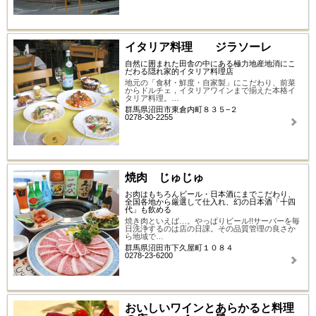
イタリア料理 ジラソーレ
自然に囲まれた田舎の中にある極力地産地消にこ
だわる隠れ家的イタリア料理店
地元の「食材・鮮度・自家製」にこだわり、前菜
からドルチェ，イタリアワインまで揃えた本格イ
タリア料理。…
群馬県沼田市東倉内町８３５−２
0278-30-2255
焼肉 じゅじゅ
お肉はもちろんビール・日本酒にまでこだわり、
全国各地から厳選して仕入れ、幻の日本酒「十四
代」も飲める
焼き肉といえば…。やっぱりビール!!サーバーを毎
日洗浄するのは店の日課。その品質管理の良さか
ら地域で…
群馬県沼田市下久屋町１０８４
0278-23-6200
おいしいワインとあらかると料理