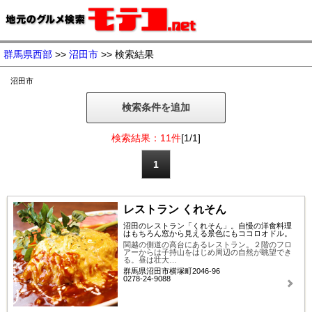
群馬県西部
>>
沼田市
>> 検索結果
沼田市
検索条件を追加
検索結果：11件
[1/1]
1
レストラン くれそん
沼田のレストラン「くれそん」。自慢の洋食料理
はもちろん窓から見える景色にもココロオドル。
関越の側道の高台にあるレストラン。２階のフロ
アーからは子持山をはじめ周辺の自然が眺望でき
る。昼は壮大…
群馬県沼田市横塚町2046-96
0278-24-9088