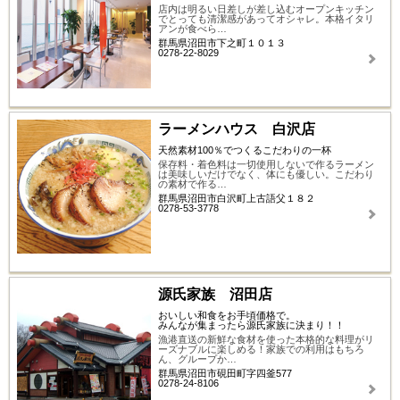
店内は明るい日差しが差し込むオープンキッチン
でとっても清潔感があってオシャレ。本格イタリ
アンが食べら…
群馬県沼田市下之町１０１３
0278-22-8029
ラーメンハウス 白沢店
天然素材100％でつくるこだわりの一杯
保存料・着色料は一切使用しないで作るラーメン
は美味しいだけでなく、体にも優しい。こだわり
の素材で作る…
群馬県沼田市白沢町上古語父１８２
0278-53-3778
源氏家族 沼田店
おいしい和食をお手頃価格で。
みんなが集まったら源氏家族に決まり！！
漁港直送の新鮮な食材を使った本格的な料理がリ
ーズナブルに楽しめる！家族での利用はもちろ
ん、グループか…
群馬県沼田市硯田町字四釜577
0278-24-8106