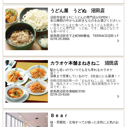
うどん屋 うどぬ 沼田店
沼田市役所１Fにうどんの専門店がOPEN！
全11種類の中からお好きなものをお選びください♪
一度食べたらまた食べたくなるうどんを提供して
いるうどん専門店「うどぬ」です。麺はどなたで
も食べやすく…
群馬県沼田市下之町888番地 TERRACE沼田１F
0278-25-8966
カラオケ本舗まねきねこ 沼田店
駅から近いのでいつでも立ち寄れるカラオケ
店！！
深夜まで営業しているので、2次会ににも最適！！
利根沼田地区唯一の『まねきねこ』は、地元店
長、地元スタッフがもてなす 地元密着型カラオケ
店です。お…
群馬県沼田市薄根町3700
0278-23-8100
Ｂｅａｒ
味・雰囲気・立地すべてが揃った女性に人気のお
店