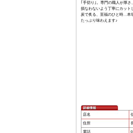
｢手切り｣。専門の職人が厚
損なわないよう丁寧にカット
炭で炙る、至福のひと時…本
たっぷり味わえます♪
店名
住所
電話
0