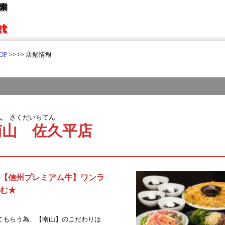
OP
>>
>> 店舗情報
ん さくだいらてん
南山 佐久平店
【信州プレミアム牛】ワンラ
む★
てもらう為、【南山】のこだわりは