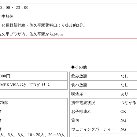
6：00 ～ 23：00
年中無休
ＪＲ長野新幹線・佐久平駅蓼科口より徒歩約3分。
佐久平プラザ内、佐久平駅から248m
◆その他
4000円
飲み放題
なし
MEX VISA ﾏｽﾀｰ JCB ﾀﾞｲﾅｰｽ
食べ放題
なし
喫煙席
あり
170席
携帯電波状況
つながる
席
お子様連れ
OK
席
貸切
NG
席
ウェディングパーティー
NG
4人、6人、8人、10～20人、20～30人