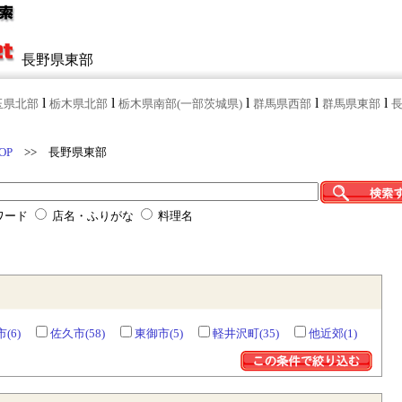
長野県東部
l
l
l
l
l
玉県北部
栃木県北部
栃木県南部(一部茨城県)
群馬県西部
群馬県東部
OP
>> 長野県東部
ワード
店名・ふりがな
料理名
(6)
佐久市(58)
東御市(5)
軽井沢町(35)
他近郊(1)