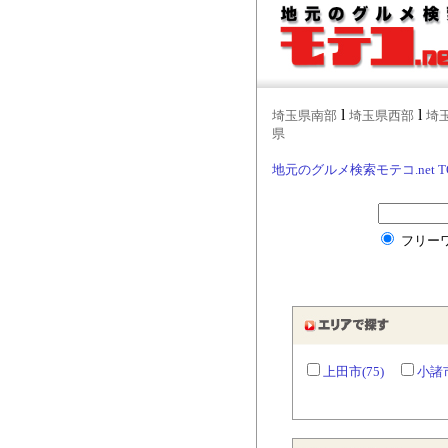
l
l
埼玉県南部
埼玉県西部
埼
県
地元のグルメ検索モテコ.net T
フリー
上田市(75)
小諸市