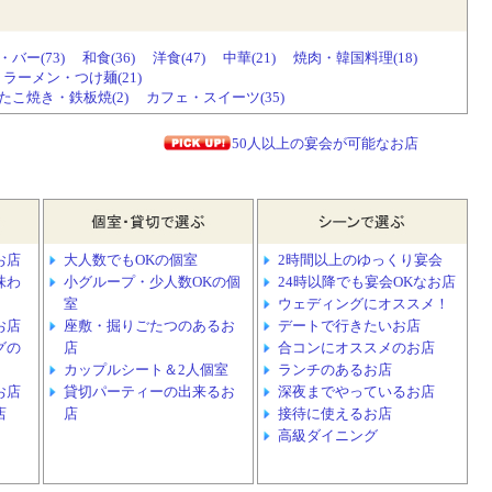
バー(73)
和食(36)
洋食(47)
中華(21)
焼肉・韓国料理(18)
ラーメン・つけ麺(21)
こ焼き・鉄板焼(2)
カフェ・スイーツ(35)
50人以上の宴会が可能なお店
お店
大人数でもOKの個室
2時間以上のゆっくり宴会
味わ
小グループ・少人数OKの個
24時以降でも宴会OKなお店
室
ウェディングにオススメ！
お店
座敷・掘りごたつのあるお
デートで行きたいお店
グの
店
合コンにオススメのお店
カップルシート＆2人個室
ランチのあるお店
お店
貸切パーティーの出来るお
深夜までやっているお店
店
店
接待に使えるお店
高級ダイニング