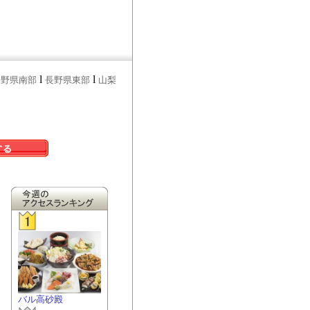
l
l
長野県南部
長野県東部
山梨
バル高砂殿