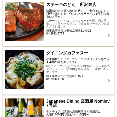
ステーキのどん 所沢東店
清潔感のある落ち着いた店内で、安心でおいしい
料理を楽しめる。心ふれあうサービスで笑顔溢れ
るひと時を。
ステーキのどんは、ファミリーや仲間、恋人同
士、もちろん一人でも、心温まるサービスで出迎
えてくれる。や…
埼玉県所沢市上安松二塚前1140-23
04-2992-5755
ダイニングカフェスー
小手指駅チカにオープン！手作りワンタン専門店
★本場の味を楽しんで♪
6月にオープンしたワンタン専門店!!ぷるっぷるの
皮がジューシーなお肉を包み込み、一度食べたら
ヤミツキ…
埼玉県所沢市小手指町1-15-11
04-2008-1188
Japanese Dining 居酒屋 Nominy
7号店
各メディアで話題の原価居酒屋が新所沢に！
入場料1000円で生ビール150円〜