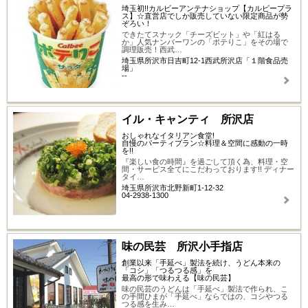
埼玉初!!カルビーアンテナショップ【カルビープラ
ス】☆直営店でしか販売していない限定商品が勢
ぞろい！
できたてスナック「チーズビット」や「紅はる
か」人気ナンバーワンの「ポテりこ」をその場で
調理販売！西武…
埼玉県所沢市日吉町12-1西武所沢店「１階食品売
場」
--
イル・キャンティ 所沢店
おしゃれなイタリアン食堂!
自慢のパーティプラン☆料理＆空間に感動の一時
を!!
『楽しい食の時間』を過ごして頂く為、料理・空
間・サービス全てにこだわっております!! ディナー
タイ…
埼玉県所沢市北野新町1-12-32
04-2938-1300
味の民芸 所沢小手指店
創業以来「手延べ」製法を続け、うどん本来の
「コシ」「つるつる感」を
最高の形で味わえる【味の民芸】
味の民芸のうどんは「手延べ」製法で作られ、こ
の手間ひまが「手延べ」ならではの、コシやつる
つる感を生み…