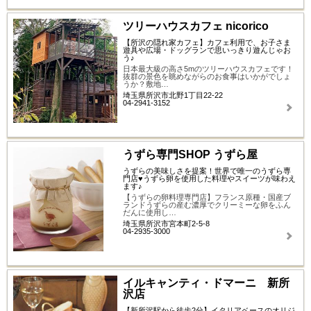
ツリーハウスカフェ nicorico
【所沢の隠れ家カフェ】カフェ利用で、お子さま
遊具や広場・ドッグランで思いっきり遊んじゃお
う♪
日本最大級の高さ5mのツリーハウスカフェです！
抜群の景色を眺めながらのお食事はいかがでしょ
うか？敷地…
埼玉県所沢市北野1丁目22-22
04-2941-3152
うずら専門SHOP うずら屋
うずらの美味しさを提案！世界で唯一のうずら専
門店♥うずら卵を使用した料理やスイーツが味わえ
ます♪
【うずらの卵料理専門店】フランス原種・国産ブ
ランドうずらの産む濃厚でクリーミーな卵をふん
だんに使用し…
埼玉県所沢市宮本町2-5-8
04-2935-3000
イルキャンティ・ドマーニ 新所
沢店
【新所沢駅から徒歩2分】イタリアベースのオリジ