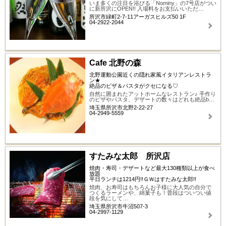
いま多くの注目を浴びる「Nominy」の7号店がつい
に新所沢にOPEN!! 入場料をお支払いいただ…
所沢市緑町2-7-11アーガスヒルズ50 1F
04-2922-2044
Cafe 北野の森
北野運動公園近くの隠れ家風イタリアンレストラ
ン★
絶品のピザ＆パスタがクセになる♡
自然に囲まれたアットホームなレストラン♪ 手作り
のピザやパスタ、デザートの数々はどれも絶品b…
埼玉県所沢市北野2-22-27
04-2949-5559
すたみな太郎 所沢店
焼肉・寿司・デザートなど最大130種類以上が食べ
放題
平日ランチは1214円!!ＧＷはすたみな太郎!!
焼肉、お寿司はもちろんお子様に大人気の自分で
つくるラーメンや、綿菓子も！普段はついつい値
段を気にして…
埼玉県所沢市牛沼507-3
04-2997-1129