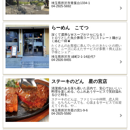
埼玉県所沢市青葉台1334-1
04-2925-5692
らーめん こてつ
深くて濃厚なＷスープがクセになる！
トロリとした魚介豚骨スープにストレート麺がよ
く絡む一杯★
たくさんのお客様に喜んでいただきたいとの想い
から、ニーズに応えたサービスが多数！例えばお
子様とシェア…
埼玉県所沢市 緑町2-1-14近代?
04-2926-8455
ステーキのどん 星の宮店
清潔感のある落ち着いた店内で、安心でおいしい
料理を楽しめる。心ふれあうサービスで笑顔溢れ
るひと時を。
ステーキのどんは、ファミリーや仲間、恋人同
士、もちろん一人でも、心温まるサービスで出迎
えてくれる。や…
埼玉県所沢市星の宮1-9-6
04-2925-5580