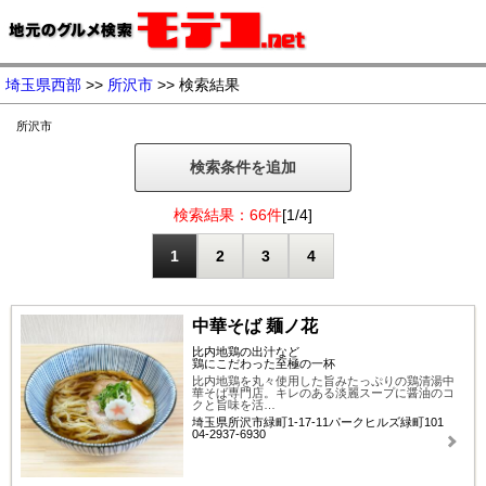
埼玉県西部
>>
所沢市
>> 検索結果
所沢市
検索条件を追加
検索結果：66件
[1/4]
1
2
3
4
中華そば 麺ノ花
比内地鶏の出汁など
鶏にこだわった至極の一杯
比内地鶏を丸々使用した旨みたっぷりの鶏清湯中
華そば専門店。キレのある淡麗スープに醤油のコ
クと旨味を活…
埼玉県所沢市緑町1-17-11パークヒルズ緑町101
04-2937-6930