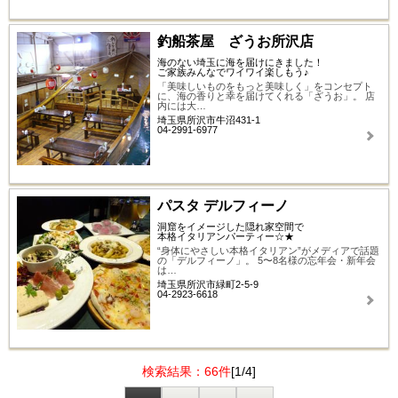
釣船茶屋 ざうお所沢店
海のない埼玉に海を届けにきました！
ご家族みんなでワイワイ楽しもう♪
「美味しいものをもっと美味しく」をコンセプト
に、海の香りと幸を届けてくれる「ざうお」。 店
内には大…
埼玉県所沢市牛沼431-1
04-2991-6977
パスタ デルフィーノ
洞窟をイメージした隠れ家空間で
本格イタリアンパーティー☆★
“身体にやさしい本格イタリアン”がメディアで話題
の「デルフィーノ」。 5〜8名様の忘年会・新年会
は…
埼玉県所沢市緑町2-5-9
04-2923-6618
検索結果：66件
[1/4]