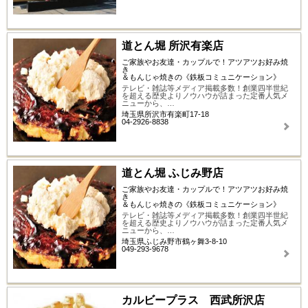
道とん堀 所沢有楽店
ご家族やお友達・カップルで！アツアツお好み焼
き
＆もんじゃ焼きの《鉄板コミュニケーション》
テレビ・雑誌等メディア掲載多数！創業四半世紀
を超える歴史よりノウハウが詰まった定番人気メ
ニューから、…
埼玉県所沢市有楽町17-18
04-2926-8838
道とん堀 ふじみ野店
ご家族やお友達・カップルで！アツアツお好み焼
き
＆もんじゃ焼きの《鉄板コミュニケーション》
テレビ・雑誌等メディア掲載多数！創業四半世紀
を超える歴史よりノウハウが詰まった定番人気メ
ニューから、…
埼玉県ふじみ野市鶴ヶ舞3-8-10
049-293-9678
カルビープラス 西武所沢店