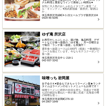
ナル料理と豊富なワインで美味しい時間を♥
女性に大人気のおしゃれなイタリアン食堂『イ
ル・キャンティ』♥西武新宿線「新所沢」駅西口
か…
埼玉県所沢市緑町4-1-22エールプラザ新所沢104
0429-46-9295
ゆず庵 所沢店
お寿司やしゃぶしゃぶ、揚げ物、逸品料理、デザ
ートなどが食べ放題の「ゆず庵」。月〜日曜日ま
で毎日「ランチ食べ放題」も実施中！
通常食べ放題コースは2,680円（税抜）〜数種類の
コースを揃えています。今ならモテコクーポンで
食べ放…
埼玉県所沢市北中１-218-1
042-937-3242
味噌っち 岩岡屋
女子会ＯＫ♥宴会もできちゃうラーメン屋★ランチ
タイムはラーメンのセットメニューもお得です！
味噌ラーメンに絶対の自信を持ち、完成まで何度
も試行錯誤を重ねた一杯が遂に完成！北海道小樽
の味噌を使っ…
埼玉県所沢市岩岡町276-10
04-2907-1649