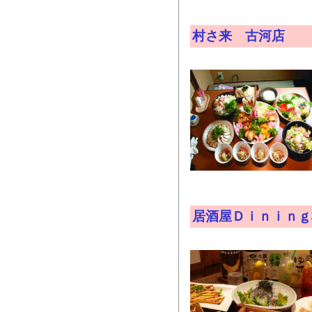
村さ来 古河店
居酒屋Ｄｉｎｉｎｇ