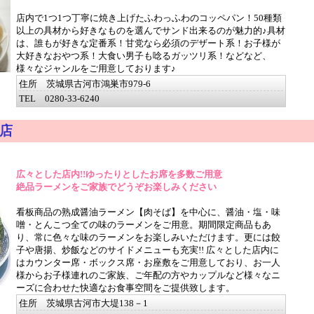
店内で1つ1つ丁寧に焼き上げたふわっふわのコッペパン！50種類
以上の具材から好きなものを選んでサンド出来るのが魅力的♪具材
は、誰もが好きな定番系！甘党なら必須のデザート系！お子様が
大好きなおやつ系！大食い男子も唸るガッツリ系！などなど、
様々なジャンルをご用意しております♪
住所 茨城県古河市鴻巣市979-6
TEL 0280-33-6240
店
広々とした店内!!ゆったりとしたお席を多数ご用意
絶品ラーメンをご家族でどうぞお楽しみください
看板商品の熟成醤油ラーメン【肉そば】を中心に、醤油・塩・味
噌・とんこつ全ての味のラーメンをご用意。期間限定商品もあ
り、常に色々な味のラーメンをお楽しみいただけます。更には餃
子や唐揚、炒飯などのサイドメニューも充実!! 広々とした店内に
はカウンター席・ボックス席・お座敷をご用意しており、お一人
様からお子様連れのご家族、ご年配の方やカップルなど様々なニ
ーズに合わせた快適なお食事空間をご提供致します。
住所 茨城県古河市大堤138－1