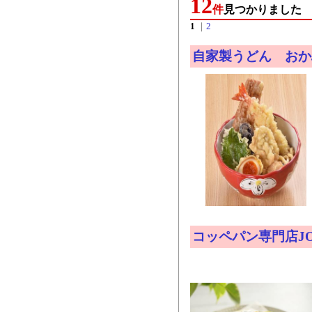
12
件
見つかりました
1
｜
2
自家製うどん おか
コッペパン専門店JO