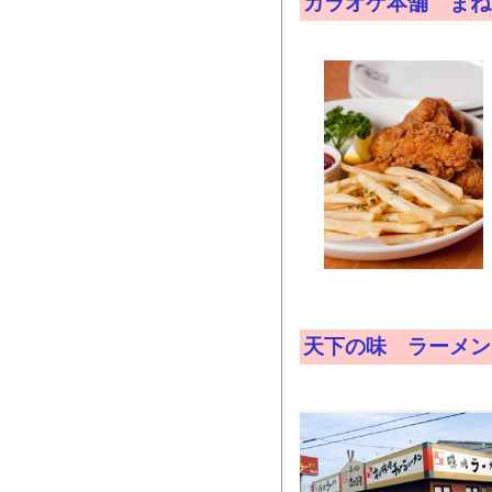
カラオケ本舗 まね
天下の味 ラーメン