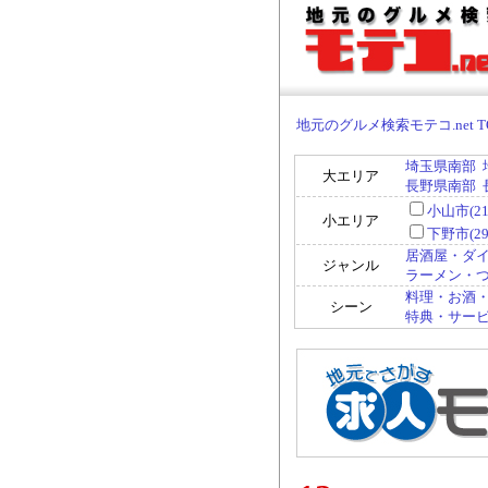
地元のグルメ検索モテコ.net T
埼玉県南部
大エリア
長野県南部
小山市(21
小エリア
下野市(29
居酒屋・ダイ
ジャンル
ラーメン・つけ
料理・お酒・
シーン
特典・サービ