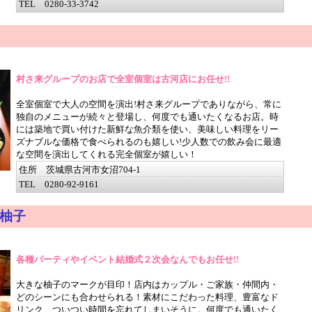
TEL 0280-33-3742
村さ来グループのお店で全室個室は古河店にお任せ!!
全室個室で大人の空間を演出!村さ来グループでありながら、常に
独自のメニューが続々と登場し、何度でも通いたくなるお店。時
には築地で買い付けた新鮮な魚介類を使い、美味しい料理をリー
ズナブルな価格で食べられるのも嬉しい!少人数での飲み会に最適
な空間を演出してくれる完全個室が嬉しい！
住所 茨城県古河市女沼704-1
TEL 0280-92-9161
柚子
各種パーティやイベント結婚式２次会なんでもお任せ!!
大きな柚子のマークが目印！店内はカップル・ご家族・仲間内・
どのシーンにも合わせられる！素材にこだわった料理、豊富なド
リンク、ついつい時間を忘れてしまいそうに。何度でも通いたく