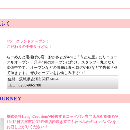
ふく
4/5 グランドオープン！
こだわりの手作りうどん！
らーめんと唐揚げの店 おかさとが4/5に「うどん屋」にリニュー
アルオープン！ 只今4月のオープンに向け、スタッフ一丸となり
準備中です。 オープンなどの情報は食べログやHPなどで告知させ
て頂きます。 ぜひオープンをお愉しみ下さい！
住所 茨城県古河市関戸340-4
TEL 0280-98-5788
URNEY
株式会社LaughCreationが経営するコッペパン専門店JOURNEYが
10月8日古河市にOPEN!!店内焼き立てふわっふわのコッペパンを
お召し上がりください！