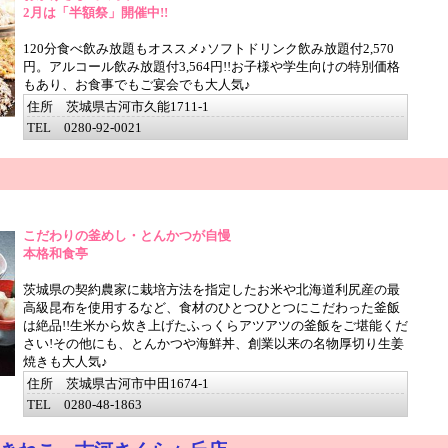
2月は「半額祭」開催中!!
120分食べ飲み放題もオススメ♪ソフトドリンク飲み放題付2,570
円。アルコール飲み放題付3,564円!!お子様や学生向けの特別価格
もあり、お食事でもご宴会でも大人気♪
住所 茨城県古河市久能1711-1
TEL 0280-92-0021
こだわりの釜めし・とんかつが自慢
本格和食亭
茨城県の契約農家に栽培方法を指定したお米や北海道利尻産の最
高級昆布を使用するなど、食材のひとつひとつにこだわった釜飯
は絶品!!生米から炊き上げたふっくらアツアツの釜飯をご堪能くだ
さい!その他にも、とんかつや海鮮丼、創業以来の名物厚切り生姜
焼きも大人気♪
住所 茨城県古河市中田1674-1
TEL 0280-48-1863