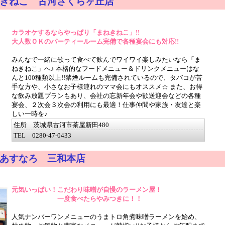
きねこ 古河さくらヶ丘店
カラオケするならやっぱり「まねきねこ」!!
大人数ＯＫのパーティールーム完備で各種宴会にも対応!!
みんなで一緒に歌って食べて飲んでワイワイ楽しみたいなら「ま
ねきねこ」へ♪ 本格的なフードメニュー＆ドリンクメニューはな
んと100種類以上!!禁煙ルームも完備されているので、タバコが苦
手な方や、小さなお子様連れのママ会にもオススメ☆ また、お得
な飲み放題プランもあり、会社の忘新年会や歓送迎会などの各種
宴会、２次会３次会の利用にも最適！仕事仲間や家族・友達と楽
しい一時を♪
住所 茨城県古河市茶屋新田480
TEL 0280-47-0433
あすなろ 三和本店
元気いっぱい！こだわり味噌が自慢のラーメン屋！
一度食べたらやみつきに！！
人気ナンバーワンメニューのうまトロ角煮味噌ラーメンを始め、