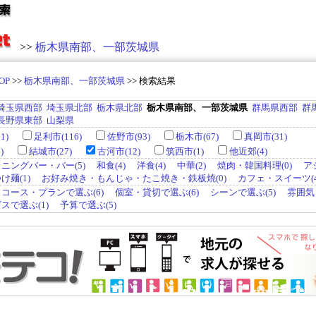
>>
栃木県南部、一部茨城県
OP
>>
栃木県南部、一部茨城県
>> 検索結果
埼玉県西部
埼玉県北部
栃木県北部
栃木県南部、一部茨城県
群馬県西部
群
長野県東部
山梨県
1)
足利市(116)
佐野市(93)
栃木市(67)
真岡市(31)
)
結城市(27)
古河市(12)
筑西市(1)
他近郊(4)
ニングバー・バー(5)
和食(4)
洋食(4)
中華(2)
焼肉・韓国料理(0)
ア
麺(1)
お好み焼き・もんじゃ・たこ焼き・鉄板焼(0)
カフェ・スイーツ(4
コース・プランで選ぶ(6)
個室・貸切で選ぶ(6)
シーンで選ぶ(5)
雰囲気
スで選ぶ(1)
予算で選ぶ(5)