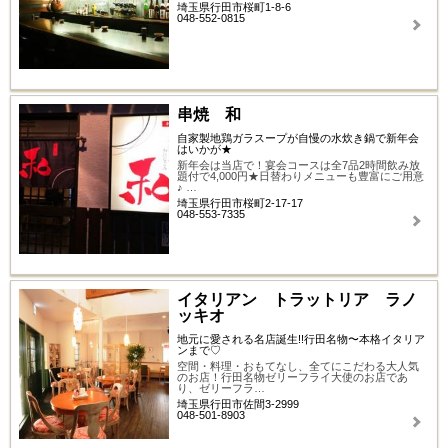
埼玉県行田市桜町1-8-6
048-552-0815
串焼 和
自家製地鶏ガラスープが自慢の水炊き鍋で新年会
はいかが★
新年会は当店で！宴会コースは全7品2時間飲み放
題付で4,000円★日替わりメニューも豊富にご用意
♪ …
埼玉県行田市桜町2-17-17
048-553-7335
イタリアン トラットリア ラノ
ッキオ
地元に愛される名店誕生!!行田名物〜本格イタリア
ンまで♡
空間・料理・おもてなし、全てにこだわる大人気
のお店！行田名物ゼリーフライ大使のお店であ
り、ゼリーフラ…
埼玉県行田市佐間3-2999
048-501-8903