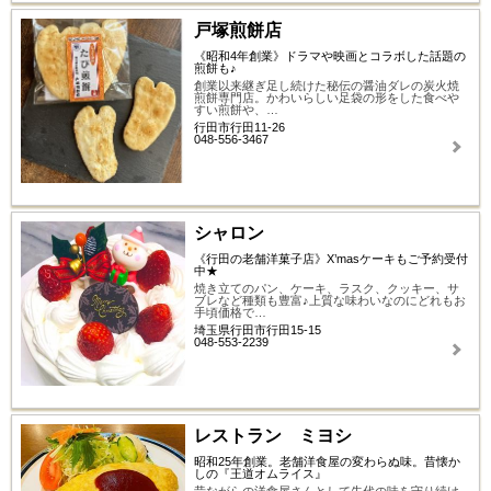
戸塚煎餅店
《昭和4年創業》ドラマや映画とコラボした話題の
煎餅も♪
創業以来継ぎ足し続けた秘伝の醤油ダレの炭火焼
煎餅専門店。かわいらしい足袋の形をした食べや
すい煎餅や、…
行田市行田11-26
048-556-3467
シャロン
《行田の老舗洋菓子店》X’masケーキもご予約受付
中★
焼き立てのパン、ケーキ、ラスク、クッキー、サ
ブレなど種類も豊富♪上質な味わいなのにどれもお
手頃価格で…
埼玉県行田市行田15-15
048-553-2239
レストラン ミヨシ
昭和25年創業。老舗洋食屋の変わらぬ味。昔懐か
しの『王道オムライス』