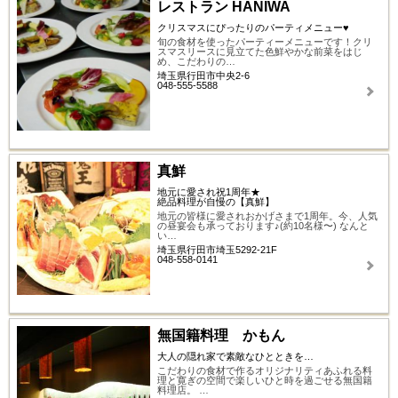
レストラン HANIWA
クリスマスにぴったりのパーティメニュー♥
旬の食材を使ったパーティーメニューです！クリ
スマスリースに見立てた色鮮やかな前菜をはじ
め、こだわりの…
埼玉県行田市中央2-6
048-555-5588
真鮮
地元に愛され祝1周年★
絶品料理が自慢の【真鮮】
地元の皆様に愛されおかげさまで1周年。今、人気
の昼宴会も承っております♪(約10名様〜) なんと
い…
埼玉県行田市埼玉5292-21F
048-558-0141
無国籍料理 かもん
大人の隠れ家で素敵なひとときを…
こだわりの食材で作るオリジナリティあふれる料
理と寛ぎの空間で楽しいひと時を過ごせる無国籍
料理店。 …