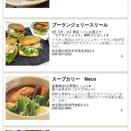
ブーランジェリースリール
4月【月・火】限定！パンお買上で
『サクサクショコラ』無料プレゼント♥
イチオシ商品は【デニッシュサンドチキン/400円】
♪バター風味のサクサクデニッシュ生地に、たっぷ
りの…
埼玉県行田市大字荒木3552-4
048-557-5252
スープカリー Neco
栄養満点!!お野菜たっぷり♥
選べる辛さの《スープカレー》
新鮮な食材をふんだんに使ったカリーメニューを
バリエーション豊かにご用意!!スープや具材を選ん
で、お好…
埼玉県行田市門井町2-2-3
048-553-4891