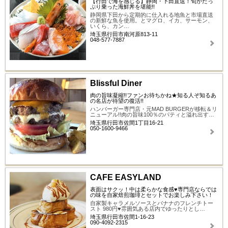
【行田で海を感じる】静岡・下田直送！旬がたっ
ぷり乗った海鮮丼を堪能!!
静岡県下田から定期的に仕入れる地魚と市場直送
の新鮮な魚を使用。とマグロ、イカ、サーモン、
いくら、カン…
埼玉県行田市南河原813-11
048-577-7887
Blissful Diner
肉の旨味凝縮!!ファンお待ちかね★知る人ぞ知るあ
の名店が待望の復活!!
ハンバーガー専門店・元MAD BURGERが移転＆リ
ニューアル!!肉の旨味100％のパティと溢れ出す…
埼玉県行田市佐間1丁目16-21
050-1600-9466
CAFE EASYLAND
表面はサクッ！中は柔らかな食感♥専門店ならでは
の味を自家焙煎珈琲とセットでお楽しみ下さい！
自家製キャラメルソースとバナナのフレンチトー
スト 980円♥雰囲気ある店内でゆったりとし…
埼玉県行田市佐間1-16-23
090-4092-2315