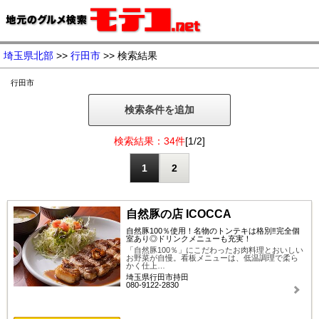
埼玉県北部
>>
行田市
>> 検索結果
行田市
検索条件を追加
検索結果：34件
[1/2]
1
2
自然豚の店 ICOCCA
自然豚100％使用！名物のトンテキは格別‼完全個
室あり◎ドリンクメニューも充実！
「自然豚100％」にこだわったお肉料理とおいしい
お野菜が自慢。看板メニューは、低温調理で柔ら
かく仕上…
埼玉県行田市持田
080-9122-2830