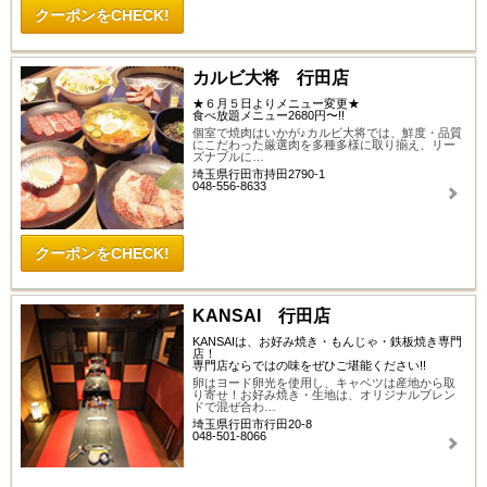
クーポンをCHECK!
カルビ大将 行田店
★６月５日よりメニュー変更★
食べ放題メニュー2680円〜!!
個室で焼肉はいかが♪カルビ大将では、鮮度・品質
にこだわった厳選肉を多種多様に取り揃え、リー
ズナブルに…
埼玉県行田市持田2790-1
048-556-8633
クーポンをCHECK!
KANSAI 行田店
KANSAIは、お好み焼き・もんじゃ・鉄板焼き専門
店！
専門店ならではの味をぜひご堪能ください!!
卵はヨード卵光を使用し、キャベツは産地から取
り寄せ！お好み焼き・生地は、オリジナルブレン
ドで混ぜ合わ…
埼玉県行田市行田20-8
048-501-8066