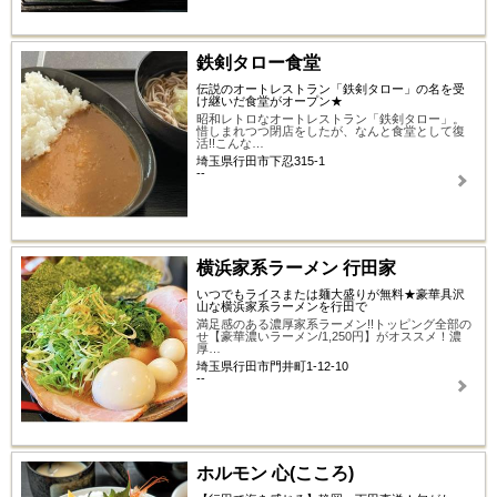
鉄剣タロー食堂
伝説のオートレストラン「鉄剣タロー」の名を受
け継いだ食堂がオープン★
昭和レトロなオートレストラン「鉄剣タロー」。
惜しまれつつ閉店をしたが、なんと食堂として復
活!!こんな…
埼玉県行田市下忍315-1
--
横浜家系ラーメン 行田家
いつでもライスまたは麺大盛りが無料★豪華具沢
山な横浜家系ラーメンを行田で
満足感のある濃厚家系ラーメン!!トッピング全部の
せ【豪華濃いラーメン/1,250円】がオススメ！濃
厚…
埼玉県行田市門井町1-12-10
--
ホルモン 心(こころ)