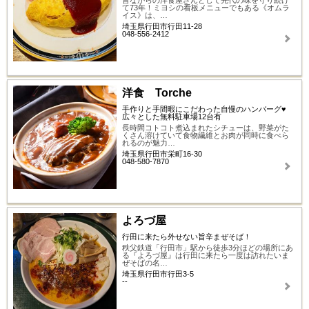
昔ながらの洋食屋さんとして先代の味を守り続け
て73年！ミヨシの看板メニューでもある《オムラ
イス》は、…
埼玉県行田市行田11-28
048-556-2412
洋食 Torche
手作りと手間暇にこだわった自慢のハンバーグ♥
広々とした無料駐車場12台有
長時間コトコト煮込まれたシチューは、野菜がた
くさん溶けていて食物繊維とお肉が同時に食べら
れるのが魅力…
埼玉県行田市栄町16-30
048-580-7870
よろづ屋
行田に来たら外せない旨辛まぜそば！
秩父鉄道「行田市」駅から徒歩3分ほどの場所にあ
る『よろづ屋』は行田に来たら一度は訪れたいま
ぜそばの名…
埼玉県行田市行田3-5
--