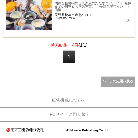
閑静な住宅街の古民家風のたたずまい。2〜15名様
までの個室＆お座敷充実。 ・長野県産ワイン ・
信濃…
長野県松本市寿北6-11-1
0263-85-7337
検索結果：4件
[1/1]
1
ページの先頭へ戻る
広告掲載について
PCサイトに切り替え
(C)Moteco Publishing Co.,Ltd.