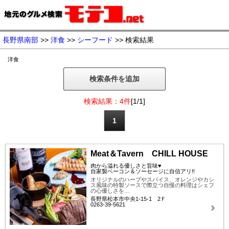
長野県南部
>>
洋食
>>
シーフード
>> 検索結果
洋食
検索条件を追加
検索結果：4件
[1/1]
1
Meat＆Tavern CHILL HOUSE
肉から溢れる優しさと旨味♥
自家製ベーコン＆ソーセージに自信アリ!!
オリジナルのハーブやスパイス、オレンジやカシ
ス風味の特製ソースで際立つ自慢の料理はシェフ
の心優しさを…
長野県松本市中央1-15-1 2Ｆ
0263-39-5621