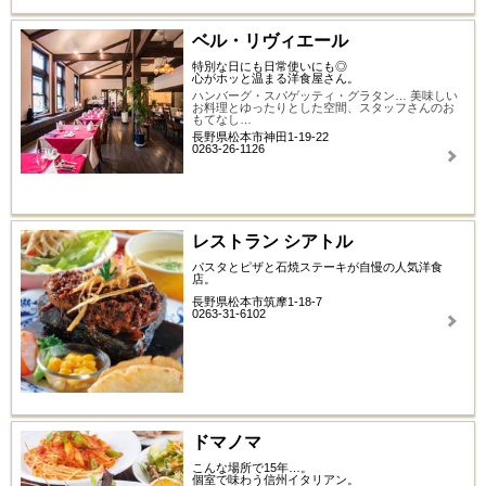
ベル・リヴィエール
特別な日にも日常使いにも◎
心がホッと温まる洋食屋さん。
ハンバーグ・スパゲッティ・グラタン… 美味しい
お料理とゆったりとした空間、スタッフさんのお
もてなし…
長野県松本市神田1-19-22
0263-26-1126
レストラン シアトル
パスタとピザと石焼ステーキが自慢の人気洋食
店。
長野県松本市筑摩1-18-7
0263-31-6102
ドマノマ
こんな場所で15年…。
個室で味わう信州イタリアン。