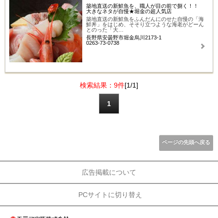
築地直送の新鮮魚を、職人が目の前で捌く！！
大きなネタが自慢★堀金の超人気店
築地直送の新鮮魚をふんだんにのせた自慢の「海
鮮丼」をはじめ、そそり立つような海老がどーん
とのった「大…
長野県安曇野市堀金烏川2173-1
0263-73-0738
検索結果：9件
[1/1]
1
ページの先頭へ戻る
広告掲載について
PCサイトに切り替え