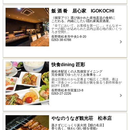
飯 酒 肴 居心家 IGOKOCHI
《個室アリ》選び抜かれた産地直送の食材に
こだわる、内緒にしたい隠れ家風居酒屋。
『全てにおいて、お客様を第一に…』そんなオー
ナーの願いが込められた店内は居心地の良いくつ
ろぎ空間!!…
長野県松本市中央1-8-20
0263-38-6788
快食dining 匠彩
南松本駅近くの人気個室ダイニング
完全個室でゆったりとお食事を…♪
昼は日替わりから定番まで幅広くご用意。夜は
和・洋各ジャンルの板長が腕を振るう創作和食が
好評!!【長野…
長野県松本市双葉13-8
0263-27-2226
やなのうなぎ観光荘 松本店
蒸さずにじっくり炭火焼【鰻の名店】
香り高く、味わい深い鰻を堪能♪