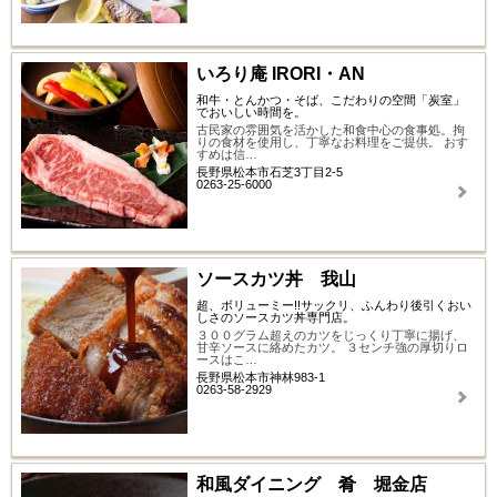
いろり庵 IRORI・AN
和牛・とんかつ・そば、こだわりの空間「炭室」
でおいしい時間を。
古民家の雰囲気を活かした和食中心の食事処。拘
りの食材を使用し、丁寧なお料理をご提供。 おす
すめは信…
長野県松本市石芝3丁目2-5
0263-25-6000
ソースカツ丼 我山
超、ボリューミー!!サックリ、ふんわり後引くおい
しさのソースカツ丼専門店。
３００グラム超えのカツをじっくり丁寧に揚げ、
甘辛ソースに絡めたカツ。 ３センチ強の厚切りロ
ースはこ…
長野県松本市神林983-1
0263-58-2929
和風ダイニング 肴 堀金店