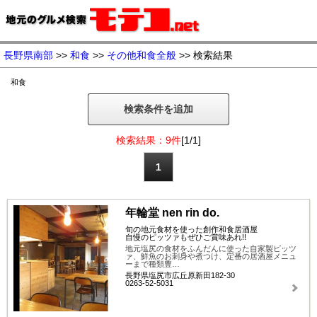
長野県南部
>>
和食
>>
その他和食全般
>> 検索結果
和食
検索条件を追加
検索結果：9件
[1/1]
1
年輪堂 nen rin do.
旬の地元食材を使った創作和食居酒屋
自慢のピッツァもぜひご賞味あれ!!
地元塩尻の食材をふんだんに使った自家製ピッツ
ァ、鮮魚のお刺身や煮つけ、定番の居酒屋メニュ
ーまで種類豊…
長野県塩尻市広丘原新田182-30
0263-52-5031