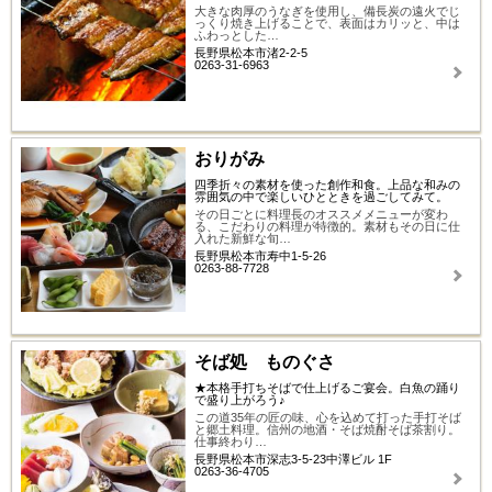
大きな肉厚のうなぎを使用し、備長炭の遠火でじ
っくり焼き上げることで、表面はカリッと、中は
ふわっとした…
長野県松本市渚2-2-5
0263-31-6963
おりがみ
四季折々の素材を使った創作和食。上品な和みの
雰囲気の中で楽しいひとときを過ごしてみて。
その日ごとに料理長のオススメメニューが変わ
る、こだわりの料理が特徴的。素材もその日に仕
入れた新鮮な旬…
長野県松本市寿中1-5-26
0263-88-7728
そば処 ものぐさ
★本格手打ちそばで仕上げるご宴会。白魚の踊り
で盛り上がろう♪
この道35年の匠の味、心を込めて打った手打そば
と郷土料理。信州の地酒・そば焼酎そば茶割り。
仕事終わり…
長野県松本市深志3-5-23中澤ビル 1F
0263-36-4705