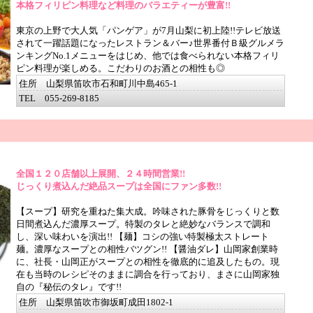
本格フィリピン料理など料理のバラエティーが豊富!!
東京の上野で大人気「パンゲア」が7月山梨に初上陸!!テレビ放送
されて一躍話題になったレストラン＆バー♪世界番付Ｂ級グルメラ
ンキングNo.1メニューをはじめ、他では食べられない本格フィリ
ピン料理が楽しめる。こだわりのお酒との相性も◎
住所 山梨県笛吹市石和町川中島465-1
TEL 055-269-8185
全国１２０店舗以上展開、２４時間営業!!
じっくり煮込んだ絶品スープは全国にファン多数!!
【スープ】研究を重ねた集大成。吟味された豚骨をじっくりと数
日間煮込んだ濃厚スープ。特製のタレと絶妙なバランスで調和
し、深い味わいを演出!! 【麺】コシの強い特製極太ストレート
麺。濃厚なスープとの相性バツグン!! 【醤油ダレ】山岡家創業時
に、社長・山岡正がスープとの相性を徹底的に追及したもの。現
在も当時のレシピそのままに調合を行っており、まさに山岡家独
自の『秘伝のタレ』です!!
住所 山梨県笛吹市御坂町成田1802-1