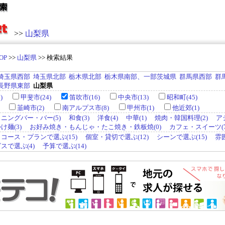
>>
山梨県
OP
>>
山梨県
>> 検索結果
埼玉県西部
埼玉県北部
栃木県北部
栃木県南部、一部茨城県
群馬県西部
群
長野県東部
山梨県
)
甲斐市(24)
笛吹市(16)
中央市(13)
昭和町(45)
韮崎市(2)
南アルプス市(8)
甲州市(1)
他近郊(1)
ニングバー・バー(5)
和食(3)
洋食(4)
中華(1)
焼肉・韓国料理(2)
ア
麺(3)
お好み焼き・もんじゃ・たこ焼き・鉄板焼(0)
カフェ・スイーツ(7
コース・プランで選ぶ(15)
個室・貸切で選ぶ(12)
シーンで選ぶ(15)
雰
スで選ぶ(4)
予算で選ぶ(14)