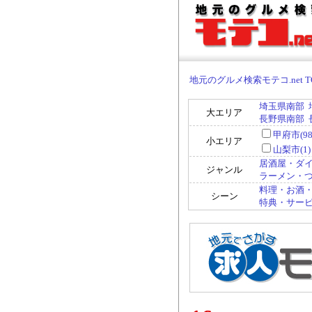
地元のグルメ検索モテコ.net T
埼玉県南部
大エリア
長野県南部
甲府市(98
小エリア
山梨市(1)
居酒屋・ダイ
ジャンル
ラーメン・つけ
料理・お酒・
シーン
特典・サービ