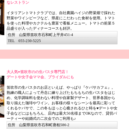
なレストラン
イタリアントマトクラブでは、自社農園ハイジの野菜畑で採れた
野菜やワインビーフなど、県産にこだわった食材を使用。トマト
を使った料理やカクテルも豊富で看板メニュー。トマトの前菜５
品盛りが入ったディナーコースも好評。
住所 山梨県笛吹市石和町上平井451-4
TEL 055-230-5225
大人気♥笛吹市のの生パスタ専門店！
デートや女子会ママ会、ブライダルにも
笛吹市の生パスタのお店といえば、やっぱり『ケパサカフェ』。
熟練の職人によって丹念に練り上げたもちもちの生パスタをはじ
め、化学調味料を使わない料理や自家製デザート、世界各国から
取り揃えた珈琲やワイン。お客様の様々なシーンを最高に彩って
くれるケパサで、この冬もほっと心癒されるひと時を♥デートや女
子会などにはもちろん、店内は最大50名様までOKなので、貸切パ
ーティーや結婚式の二次会でのご利用も♪
住所 山梨県笛吹市石和町唐柏586-2