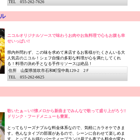
TEL 055-262-7626
ル
ニコルオリジナルソースで味わうお肉やお魚料理で心もお腹も幸
せいっぱい!!
県内外問わず、この味を求めて来店するお客様がたくさんいる大
人気店のニコル！シェフ自慢の多彩な料理が心を満たしてくれ
る！料理の決め手となる手作りソースは絶品！
住所 山梨県笛吹市石和町窪中島129-2 2Ｆ
TEL 055-262-6625
歌いたぁ～い!!懐メロから新曲までみんなで歌って盛り上がろう!!
ドリンク・フードメニューも豊富。
とってもリーズナブルな料金体系なので、気軽にカラオケできま
す。色んなタイプの部屋があるので、シーンに合わせて楽しめま
す。とってもお得なパーティープランは昼でも夜でも料金が変わ