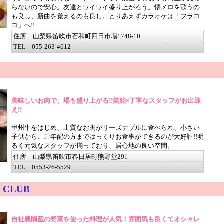
らないので安心。友達とワイワイ盛り上がろう。懐メロを歌うの
も良し、新曲を覚えるのも良し。とりあえずカラオケは「フラコ
コ」へ!!
住所 山梨県笛吹市石和町四日市場1748-10
TEL 055-263-4612
美味しいお肉で、場も盛り上がる!!笑顔×丁寧なスタッフがお出迎
え!!
甲州牛をはじめ、上質なお肉がリーズナブルに食べられ、小さい
子供から、ご年配の方までゆっくりお食事ができるのが大好評!!明
るく元気なスタッフが揃っており、居心地の良い空間。
住所 山梨県笛吹市春日居町熊野堂291
TEL 0553-26-5529
 CLUB
自社農園産の野菜を使った料理が人気！雰囲気も良くてオシャレ