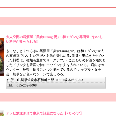
大人空間の居酒屋「美食Dining 螢」!!和モダンな雰囲気でおいし
い料理が食べられる!!
もてなしとくつろぎの居酒屋「美食Dining 蛍」は和モダンな大人
の雰囲気でおいしい料理とお酒が楽しめる♪刺身～串焼きを中心と
した料理は、種類も豊富でリーズナブル!!こだわりのお酒を始めと
したドリンクも豊富で特に生ワインに力を入れている。 店内はカ
ウンター、座敷、掘りごたつと揃っているので カップル・女子
会・無尽など色々なシーンで楽しめる。
住所 山梨県笛吹市石和町市部1099-1坂本ビル203
TEL 055-262-3008
テレビ放送されて東京で話題になった【パンゲア】