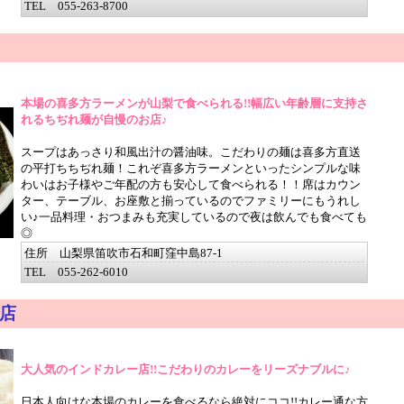
TEL 055-263-8700
本場の喜多方ラーメンが山梨で食べられる!!幅広い年齢層に支持さ
れるちぢれ麺が自慢のお店♪
スープはあっさり和風出汁の醤油味。こだわりの麺は喜多方直送
の平打ちちぢれ麺！これぞ喜多方ラーメンといったシンプルな味
わいはお子様やご年配の方も安心して食べられる！！席はカウン
ター、テーブル、お座敷と揃っているのでファミリーにもうれし
い♪一品料理・おつまみも充実しているので夜は飲んでも食べても
◎
住所 山梨県笛吹市石和町窪中島87-1
TEL 055-262-6010
店
大人気のインドカレー店!!こだわりのカレーをリーズナブルに♪
日本人向けな本場のカレーを食べるなら絶対にココ!!カレー通な方