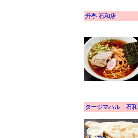
升亭 石和店
タージマハル 石和