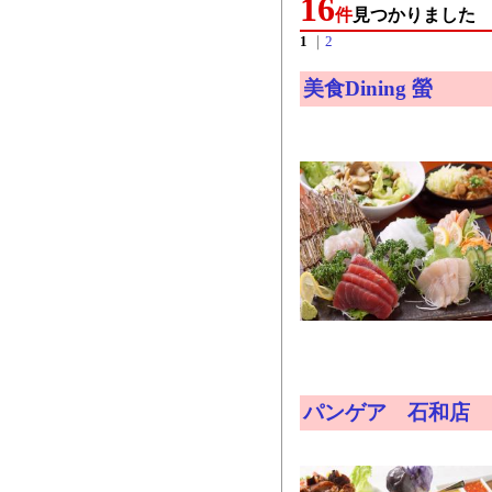
16
件
見つかりました
1
｜
2
美食Dining 螢
パンゲア 石和店