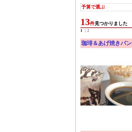
予算で選ぶ
13
件
見つかりました
1
｜
2
珈琲＆あげ焼きパン 8 