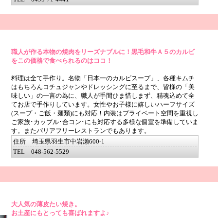
職人が作る本物の焼肉をリーズナブルに！黒毛和牛Ａ５のカルビ
をこの価格で食べられるのはココ！
料理は全て手作り。名物「日本一のカルビスープ」、各種キムチ
はもちろんコチュジャンやドレッシングに至るまで、皆様の「美
味しい」の一言の為に、職人が手間ひま惜しまず、精魂込めて全
てお店で手作りしています。女性やお子様に嬉しいハーフサイズ
(スープ・ご飯・麺類)にも対応！内装はプライベート空間を重視し
ご家族･カップル･合コン･にも対応する多様な個室を準備していま
す。またバリアフリーレストランでもあります。
住所 埼玉県羽生市中岩瀬600-1
TEL 048-562-5529
大人気の薄皮たい焼き。
お土産にもとっても喜ばれますよ♪