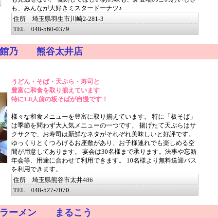
も、みんなが大好きミスタードーナツ♪
住所 埼玉県羽生市川崎2-281-3
TEL 048-560-0379
 館乃 熊谷太井店
うどん・そば・天ぷら・寿司と
豊富に和食を取り揃えています
特に1.8人前の板そばが自慢です！
様々な和食メニューを豊富に取り揃えています。 特に「板そば」
は季節を問わず大人気メニューの一つです。 揚げたて天ぷらはサ
クサクで、お寿司は新鮮なネタがそれぞれ美味しいと好評です。
ゆっくりとくつろげるお座敷があり、お子様連れでも楽しめる空
間が用意してあります。 宴会は30名様まで承ります。法事や忘新
年会等、用途に合わせて利用できます。 10名様より無料送迎バス
を利用できます。
住所 埼玉県熊谷市太井486
TEL 048-527-7070
・ラーメン まるこう