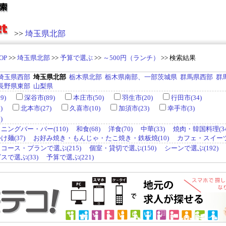
>>
埼玉県北部
OP
>>
埼玉県北部
>>
予算で選ぶ
>>
～500円（ランチ）
>> 検索結果
埼玉県西部
埼玉県北部
栃木県北部
栃木県南部、一部茨城県
群馬県西部
群
長野県東部
山梨県
9)
深谷市(89)
本庄市(50)
羽生市(20)
行田市(34)
)
北本市(27)
久喜市(10)
加須市(23)
幸手市(3)
)
ニングバー・バー(110)
和食(68)
洋食(70)
中華(33)
焼肉・韓国料理(34
麺(37)
お好み焼き・もんじゃ・たこ焼き・鉄板焼(10)
カフェ・スイーツ(
コース・プランで選ぶ(215)
個室・貸切で選ぶ(150)
シーンで選ぶ(192)
で選ぶ(33)
予算で選ぶ(221)