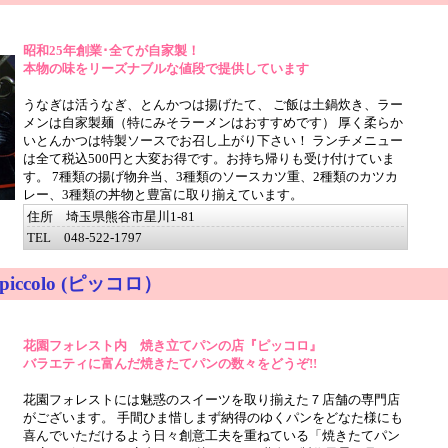
昭和25年創業･全てが自家製！
本物の味をリーズナブルな値段で提供しています
うなぎは活うなぎ、とんかつは揚げたて、 ご飯は土鍋炊き、ラー
メンは自家製麺（特にみそラーメンはおすすめです） 厚く柔らか
いとんかつは特製ソースでお召し上がり下さい！ ランチメニュー
は全て税込500円と大変お得です。お持ち帰りも受け付けていま
す。 7種類の揚げ物弁当、3種類のソースカツ重、2種類のカツカ
レー、3種類の丼物と豊富に取り揃えています。
住所 埼玉県熊谷市星川1-81
TEL 048-522-1797
ccolo (ピッコロ）
花園フォレスト内 焼き立てパンの店『ピッコロ』
バラエティに富んだ焼きたてパンの数々をどうぞ!!
花園フォレストには魅惑のスイーツを取り揃えた７店舗の専門店
がございます。 手間ひま惜しまず納得のゆくパンをどなた様にも
喜んでいただけるよう日々創意工夫を重ねている「焼きたてパン