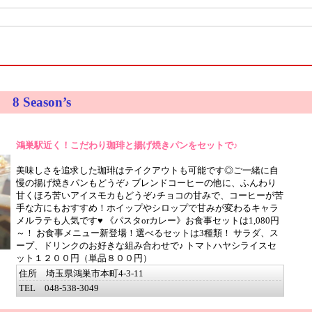
Season’s
鴻巣駅近く！こだわり珈琲と揚げ焼きパンをセットで♪
美味しさを追求した珈琲はテイクアウトも可能です◎ご一緒に自
慢の揚げ焼きパンもどうぞ♪ ブレンドコーヒーの他に、ふんわり
甘くほろ苦いアイスモカもどうぞ♪チョコの甘みで、コーヒーが苦
手な方にもおすすめ！ホイップやシロップで甘みが変わるキャラ
メルラテも人気です♥ 《パスタorカレー》お食事セットは1,080円
～！ お食事メニュー新登場！選べるセットは3種類！ サラダ、ス
ープ、ドリンクのお好きな組み合わせで♪ トマトハヤシライスセ
ット１２００円（単品８００円）
住所 埼玉県鴻巣市本町4-3-11
TEL 048-538-3049