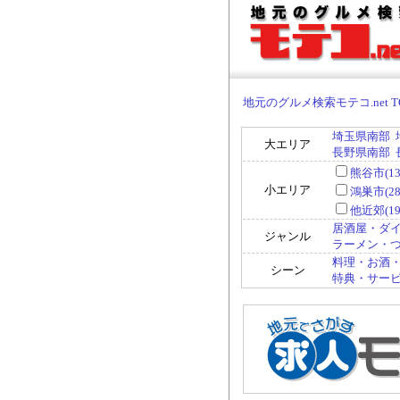
地元のグルメ検索モテコ.net T
埼玉県南部
大エリア
長野県南部
熊谷市(13
小エリア
鴻巣市(28
他近郊(19
居酒屋・ダイ
ジャンル
ラーメン・つけ
料理・お酒・
シーン
特典・サービス