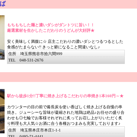
ば
もちもちした麺と濃いダシがダントツに旨い！！
厳選素材を生かしたこだわりのうどんが大好評★
安く美味しく満腹に☆ 店主こだわりの濃いダシとつるつるとした
食感がたまらない!! きっと癖になること間違いなし♪
住所 埼玉県熊谷市拾六間999
TEL 048-531-2676
駅から徒歩1分!!丁寧に焼き上げるこだわりの串焼き1本160円～★
カウンターの目の前で備長炭を使い香ばしく焼き上げる自慢の串
焼き。ジューシーな旨味が凝縮された地鶏は絶品♪お任せの盛り合
わせも◎七輪でお客様それぞれに炙ってお召し上がりいただく炙
り料理も大人気☆お酒に合う各種おつまみも充実しております♪
住所 埼玉県本庄市本庄1-1-1
TEL 0495-71-4441