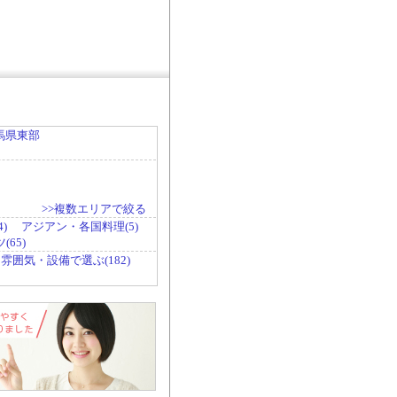
馬県東部
>>複数エリアで絞る
)
アジアン・各国料理(5)
65)
雰囲気・設備で選ぶ(182)