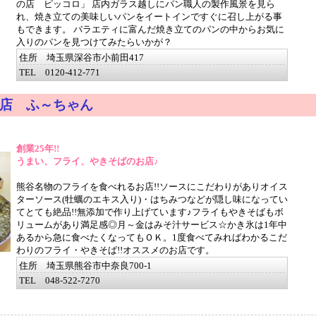
の店 ピッコロ」 店内ガラス越しにパン職人の製作風景を見ら
れ、焼き立ての美味しいパンをイートインですぐに召し上がる事
もできます。 バラエティに富んだ焼き立てのパンの中からお気に
入りのパンを見つけてみたらいかが？
住所 埼玉県深谷市小前田417
TEL 0120-412-771
店 ふ～ちゃん
創業25年!!
うまい、フライ、やきそばのお店♪
熊谷名物のフライを食べれるお店!!ソースにこだわりがありオイス
ターソース(牡蠣のエキス入り)・はちみつなどが隠し味になってい
てとても絶品!!無添加で作り上げています♪フライもやきそばもボ
リュームがあり満足感◎月～金はみそ汁サービス☆かき氷は1年中
あるから急に食べたくなってもＯＫ。1度食べてみればわかるこだ
わりのフライ・やきそば!!オススメのお店です。
住所 埼玉県熊谷市中奈良700-1
TEL 048-522-7270