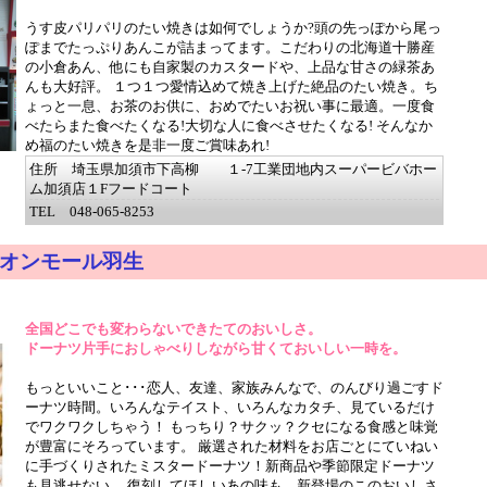
うす皮パリパリのたい焼きは如何でしょうか?頭の先っぽから尾っ
ぽまでたっぷりあんこが詰まってます。こだわりの北海道十勝産
の小倉あん、他にも自家製のカスタードや、上品な甘さの緑茶あ
んも大好評。 １つ１つ愛情込めて焼き上げた絶品のたい焼き。ち
ょっと一息、お茶のお供に、おめでたいお祝い事に最適。一度食
べたらまた食べたくなる!大切な人に食べさせたくなる! そんなか
め福のたい焼きを是非一度ご賞味あれ!
住所 埼玉県加須市下高柳 １-7工業団地内スーパービバホー
ム加須店１Fフードコート
TEL 048-065-8253
オンモール羽生
全国どこでも変わらないできたてのおいしさ。
ドーナツ片手におしゃべりしながら甘くておいしい一時を。
もっといいこと･･･恋人、友達、家族みんなで、のんびり過ごすド
ーナツ時間。いろんなテイスト、いろんなカタチ、見ているだけ
でワクワクしちゃう！ もっちり？サクッ？クセになる食感と味覚
が豊富にそろっています。 厳選された材料をお店ごとにていねい
に手づくりされたミスタードーナツ！新商品や季節限定ドーナツ
も見逃せない。 復刻してほしいあの味も、新登場のこのおいしさ